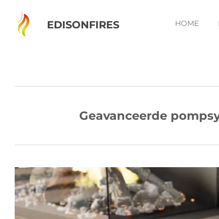
Ga
direct
EDISONFIRES
HOME
naar
de
hoofdinhoud
Geavanceerde pompsys