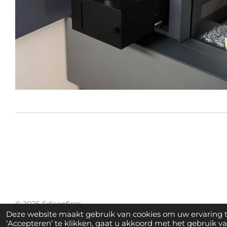
© 2026 Edisonfires
Deze website maakt gebruik van cookies om uw ervaring 
‘Accepteren’ te klikken, gaat u akkoord met het gebruik van